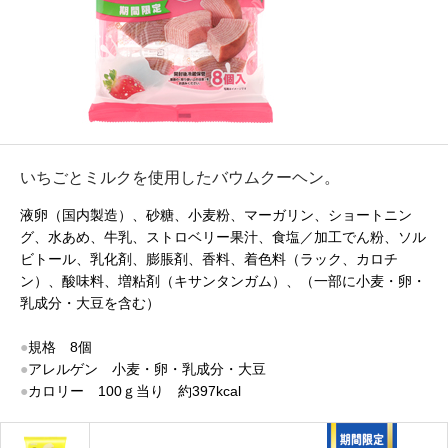
いちごとミルクを使用したバウムクーヘン。
液卵（国内製造）、砂糖、小麦粉、マーガリン、ショートニン
グ、水あめ、牛乳、ストロベリー果汁、食塩／加工でん粉、ソル
ビトール、乳化剤、膨脹剤、香料、着色料（ラック、カロチ
ン）、酸味料、増粘剤（キサンタンガム）、（一部に小麦・卵・
乳成分・大豆を含む）
●
規格 8個
●
アレルゲン 小麦・卵・乳成分・大豆
●
カロリー 100ｇ当り 約397kcal